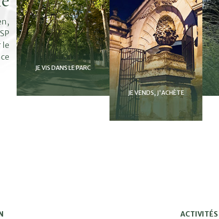
mé
en,
ASP
 le
nce
JE VIS DANS LE PARC
JE VENDS, J'ACHÈTE
N
ACTIVITÉS