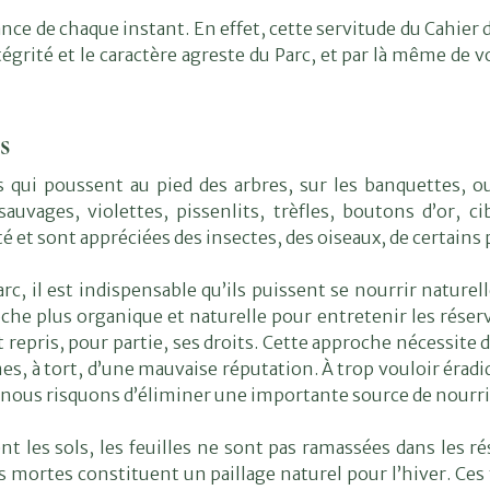
nce de chaque instant. En effet, cette servitude du Cahier 
égrité et le caractère agreste du Parc, et par là même de vo
Vous
recherchez...
s
s qui poussent au pied des arbres, sur les banquettes, 
 sauvages, violettes, pissenlits, trèfles, boutons d’or,
té et sont appréciées des insectes, des oiseaux, de certain
rc, il est indispensable qu’ils puissent se nourrir naturel
he plus organique et naturelle pour entretenir les réserv
repris, pour partie, ses droits. Cette approche nécessite d
s, à tort, d’une mauvaise réputation. À trop vouloir éradi
nous risquons d’éliminer une importante source de nourrit
nt les sols, les feuilles ne sont pas ramassées dans les r
ches mortes constituent un paillage naturel pour l’hiver. C