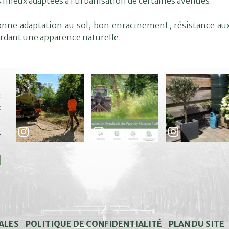
mieux adaptées à l’urbanisation de certaines avenues.
 bonne adaptation au sol, bon enracinement, résistance 
gardant une apparence naturelle.
c
x
e
ALES
POLITIQUE DE CONFIDENTIALITÉ
PLAN DU SITE