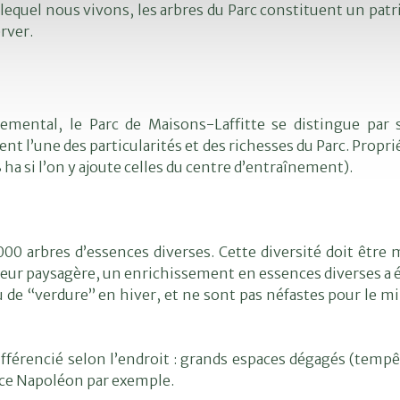
s lequel nous vivons, les arbres du Parc constituent un pa
erver.
mental, le Parc de Maisons-Laffitte se distingue par se
ent l’une des particularités et des richesses du Parc. Propri
 ha si l’on y ajoute celles du centre d’entraînement).
0 arbres d’essences diverses. Cette diversité doit être 
valeur paysagère, un enrichissement en essences diverses a
 de “verdure” en hiver, et ne sont pas néfastes pour le mil
différencié selon l’endroit : grands espaces dégagés (temp
lace Napoléon par exemple.