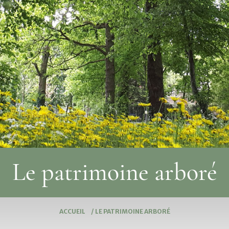
Le patrimoine arboré
ACCUEIL
/
LE PATRIMOINE ARBORÉ