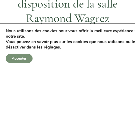
disposition de la salle
Raymond Wagrez
Nous utilisons des cookies pour vous offrir la meilleure expérience 
Entre
notre site.
L’Association Syndicale Autorisée du Parc de Maisons-
Vous pouvez en savoir plus sur les cookies que nous utilisons ou l
Laffitte, représentée par son Président, Monsieur
désactiver dans les
réglages
.
François LEJEALLE
Accepter
Et
La salle Raymond Wagrez est une salle de réunion. Sa
réservation est exclusivement réservée aux syndics de
copropriétés.
La résidence
*