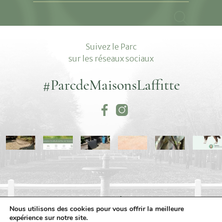
Vous
recherchez...
Suivez le Parc
sur les réseaux sociaux
#ParcdeMaisonsLaffitte
MENTIONS LÉGALES
Nous utilisons des cookies pour vous offrir la meilleure
POLITIQUE DE CONFIDENTIALITÉ
PLAN DU SITE
expérience sur notre site.