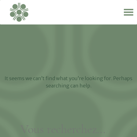
It seems we can’t find what you’re looking for. Perhaps
searching can help.
Search