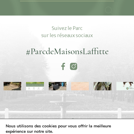
Vous
recherchez...
Suivez le Parc
sur les réseaux sociaux
#ParcdeMaisonsLaffitte
MENTIONS LÉGALES
Nous utilisons des cookies pour vous offrir la meilleure
POLITIQUE DE CONFIDENTIALITÉ
PLAN DU SITE
expérience sur notre site.