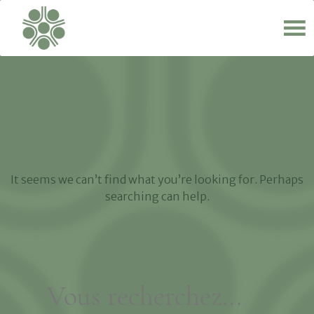
It seems we can’t find what you’re looking for. Perhaps
searching can help.
Search